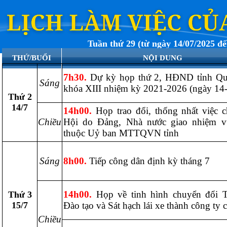
Tuần thứ 29 (từ ngày 14/07/2025 đế
THỨ/BUỔI
NỘI DUNG
7h30.
Dự kỳ họp thứ 2, HĐND tỉnh Qu
Sáng
khóa XIII nhiệm kỳ 2021-2026 (ngày 14-
Thứ 2
14/7
14h00.
Họp trao đổi, thống nhất việc 
Chiều
Hội do Đảng, Nhà nước giao nhiệm v
thuộc Uỷ ban MTTQVN tỉnh
Sáng
8h00.
Tiếp công dân định kỳ tháng 7
14h00.
Họp về tinh hình chuyển đổi 
Thứ 3
15/7
Đào tạo và Sát hạch lái xe thành công ty 
Chiều