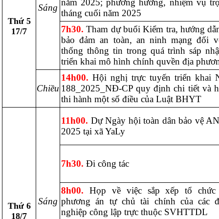
năm 2025; phương hướng, nhiệm vụ tr
Sáng
tháng cuối năm 2025
Thứ 5
7h30.
Tham dự buổi Kiểm tra, hướng dẫn
17/7
bảo đảm an toàn, an ninh mạng đối v
thống thông tin trong quá trình sáp nhậ
triển khai mô hình chính quvền địa phươ
14h00.
Hội nghị trực tuyến triển khai 
Chiều
188_2025_NĐ-CP quy định chi tiết và 
thi hành một số điều của Luật BHYT
11h00.
Dự Ngày hội toàn dân bảo vệ 
2025 tại xã YaLy
7h30.
Đi công tác
8h00.
Họp về việc sắp xếp tổ chức
Sáng
phương án tự chủ tài chính của các 
Thứ 6
nghiệp công lập trực thuộc SVHTTDL
18/7