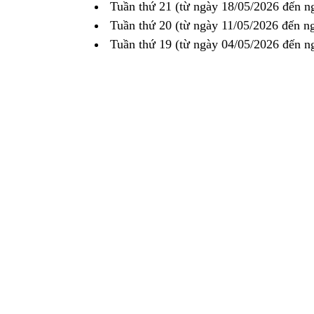
Tuần thứ 21 (từ ngày 18/05/2026 đến n
Tuần thứ 20 (từ ngày 11/05/2026 đến n
Tuần thứ 19 (từ ngày 04/05/2026 đến n