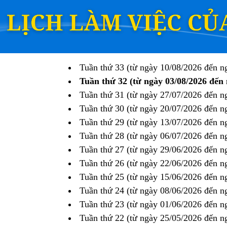
Tuần thứ 33 (từ ngày 10/08/2026 đến n
Tuần thứ 32 (từ ngày 03/08/2026 đến 
Tuần thứ 31 (từ ngày 27/07/2026 đến n
Tuần thứ 30 (từ ngày 20/07/2026 đến n
Tuần thứ 29 (từ ngày 13/07/2026 đến n
Tuần thứ 28 (từ ngày 06/07/2026 đến n
Tuần thứ 27 (từ ngày 29/06/2026 đến n
Tuần thứ 26 (từ ngày 22/06/2026 đến n
Tuần thứ 25 (từ ngày 15/06/2026 đến n
Tuần thứ 24 (từ ngày 08/06/2026 đến n
Tuần thứ 23 (từ ngày 01/06/2026 đến n
Tuần thứ 22 (từ ngày 25/05/2026 đến n